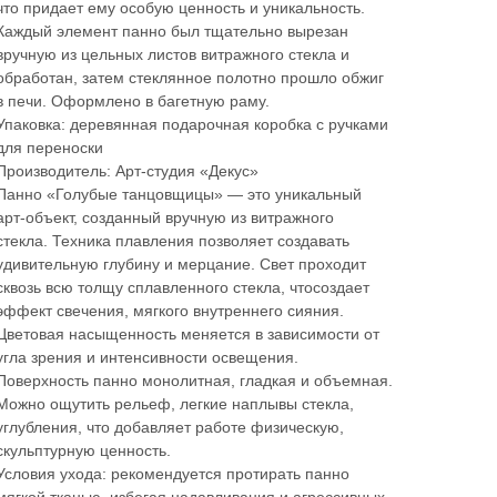
что придает ему особую ценность и уникальность.
Каждый элемент панно был тщательно вырезан
вручную из цельных листов витражного стекла и
обработан, затем стеклянное полотно прошло обжиг
в печи. Оформлено в багетную раму.
Упаковка: деревянная подарочная коробка с ручками
для переноски
Производитель: Арт-студия «Декус»
Панно «Голубые танцовщицы» — это уникальный
арт-объект, созданный вручную из витражного
стекла. Техника плавления позволяет создавать
удивительную глубину и мерцание. Свет проходит
сквозь всю толщу сплавленного стекла, чтосоздает
эффект свечения, мягкого внутреннего сияния.
Цветовая насыщенность меняется в зависимости от
угла зрения и интенсивности освещения.
Поверхность панно монолитная, гладкая и объемная.
Можно ощутить рельеф, легкие наплывы стекла,
углубления, что добавляет работе физическую,
скульптурную ценность.
Условия ухода: рекомендуется протирать панно